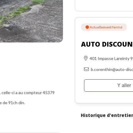
Actuellement fermé
AUTO DISCOUN
401 Impasse Lareinty 
b.corenthin@auto-disc
Y aller
celle-ci a au compteur 45379
e de 91ch din.
Historique d'entretie