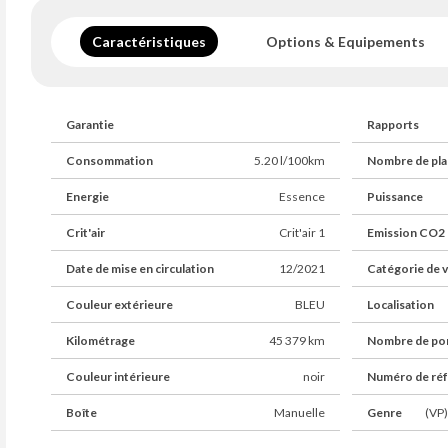
Caractéristiques
Options & Equipements
Garantie
Rapports
Consommation
5.20 l/100km
Nombre de pla
Energie
Essence
Puissance
Crit'air
Crit'air 1
Emission CO2
Date de mise en circulation
12/2021
Catégorie de v
Couleur extérieure
BLEU
Localisation
Kilométrage
45 379 km
Nombre de po
Couleur intérieure
noir
Numéro de ré
Boîte
Manuelle
Genre
(VP)