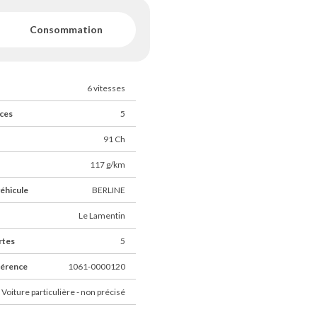
Consommation
6 vitesses
ces
5
91 Ch
117 g/km
éhicule
BERLINE
Le Lamentin
rtes
5
férence
1061-0000120
 Voiture particulière - non précisé