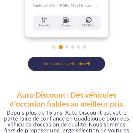
SE 2
Panda 1.0i BSG - 70 S&S MY21 III City PHASE 2
 km
Manuelle
Essence
38 318 km
M
1
2
3
4
5
6
Voir tous les véhicules
Auto Discount : Des véhicules
d'occasion fiables au meilleur prix
Depuis plus de 15 ans, Auto Discount est votre
partenaire de confiance en Guadeloupe pour des
véhicules d’occasion de qualité. Nous sommes
fiers de proposer une large sélection de voitures