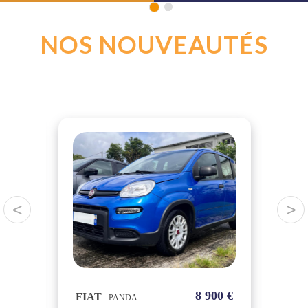
1
2
NOS NOUVEAUTÉS
<
>
00 €
8 900 €
FIAT
FI
PANDA