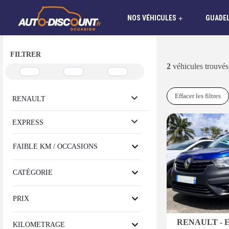
NOS VÉHICULES
GUADE
+
FILTRER
2
véhicules trouvés
Effacer les filtres
RENAULT
EXPRESS
FAIBLE KM / OCCASIONS
CATÉGORIE
PRIX
RENAULT - 
KILOMETRAGE